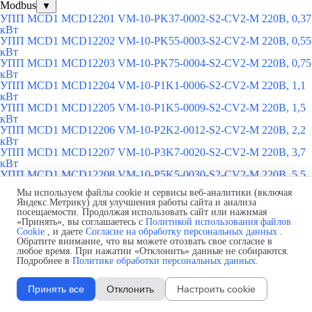
Modbus
▼
УПП MCD1 MCD12201 VM-10-PK37-0002-S2-CV2-M 220В, 0,37
кВт
УПП MCD1 MCD12202 VM-10-PK55-0003-S2-CV2-M 220В, 0,55
кВт
УПП MCD1 MCD12203 VM-10-PK75-0004-S2-CV2-M 220В, 0,75
кВт
УПП MCD1 MCD12204 VM-10-P1K1-0006-S2-CV2-M 220В, 1,1
кВт
УПП MCD1 MCD12205 VM-10-P1K5-0009-S2-CV2-M 220В, 1,5
кВт
УПП MCD1 MCD12206 VM-10-P2K2-0012-S2-CV2-M 220В, 2,2
кВт
УПП MCD1 MCD12207 VM-10-P3K7-0020-S2-CV2-M 220В, 3,7
кВт
УПП MCD1 MCD12208 VM-10-P5K5-0030-S2-CV2-M 220В, 5,5
кВт
Мы используем файлы cookie и сервисы веб-аналитики (включая
УПП MCD1 MCD12209 VM-10-P7K5-0045-S2-CV2-M 220В, 7,5
Яндекс.Метрику) для улучшения работы сайта и анализа
кВт
посещаемости. Продолжая использовать сайт или нажимая
УПП MCD1, 220В, для двигателей 1х220В, с кнопкой "Пуск" +
«Принять», вы соглашаетесь с
Политикой использования файлов
Modbus
Cookie
, и даете
Согласие на обработку персональных данных
.
▼
Обратите внимание, что вы можете отозвать свое согласие в
УПП MCD1 MCD13301 VM-10-PK37-0002-S2-CV2-B-M 220В,
любое время. При нажатии «Отклонить» данные не собираются.
0,37 кВт
Подробнее в
Политике обработки персональных данных
.
УПП MCD1 MCD13302 VM-10-PK55-0003-S2-CV2-B-M 220В,
0,55 кВт
УПП MCD1 MCD13303 VM-10-PK75-0004-S2-CV2-B-M 220В,
Принять все
Отклонить
Настроить cookie
0,75 кВт
УПП MCD1 MCD13304 VM-10-P1K1-0006-S2-CV2-B-M 220В,